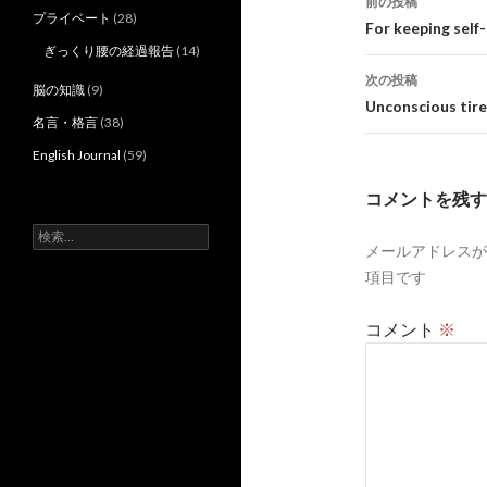
前の投稿
プライベート
(28)
稿
For keeping self
ぎっくり腰の経過報告
(14)
ナ
次の投稿
脳の知識
(9)
ビ
Unconscious tir
名言・格言
(38)
ゲ
English Journal
(59)
ー
コメントを残す
シ
検
メールアドレスが
ョ
索:
項目です
ン
コメント
※