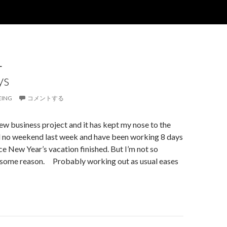
L
ys
EING
コメントする
w business project and it has kept my nose to the
ad no weekend last week and have been working 8 days
nce New Year’s vacation finished. But I’m not so
r some reason. Probably working out as usual eases