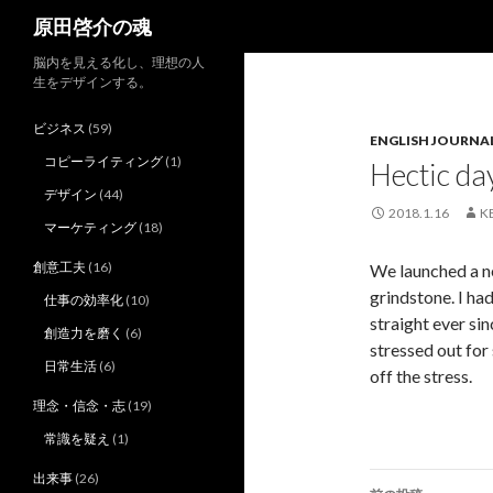
検
原田啓介の魂
索
脳内を見える化し、理想の人
生をデザインする。
ビジネス
(59)
ENGLISH JOURNA
コピーライティング
(1)
Hectic da
デザイン
(44)
2018.1.16
K
マーケティング
(18)
創意工夫
(16)
We launched a ne
grindstone. I h
仕事の効率化
(10)
straight ever si
創造力を磨く
(6)
stressed out fo
日常生活
(6)
off the stress.
理念・信念・志
(19)
常識を疑え
(1)
投
出来事
(26)