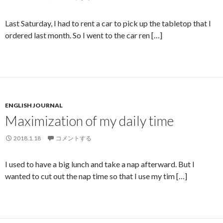
Last Saturday, I had to rent a car to pick up the tabletop that I
ordered last month. So I went to the car ren […]
ENGLISH JOURNAL
Maximization of my daily time
2018.1.18
コメントする
I used to have a big lunch and take a nap afterward. But I
wanted to cut out the nap time so that I use my tim […]