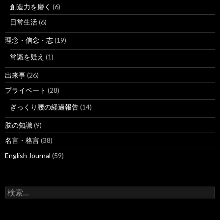
創造力を磨く
(6)
日常生活
(6)
理念・信念・志
(19)
常識を疑え
(1)
出来事
(26)
プライベート
(28)
ぎっくり腰の経過報告
(14)
脳の知識
(9)
名言・格言
(38)
English Journal
(59)
検
索: