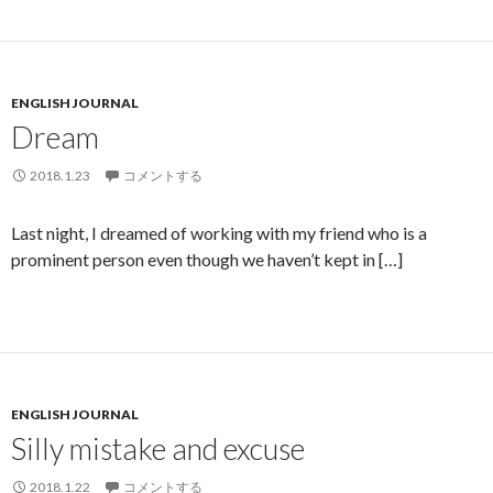
ENGLISH JOURNAL
Dream
2018.1.23
コメントする
Last night, I dreamed of working with my friend who is a
prominent person even though we haven’t kept in […]
ENGLISH JOURNAL
Silly mistake and excuse
2018.1.22
コメントする