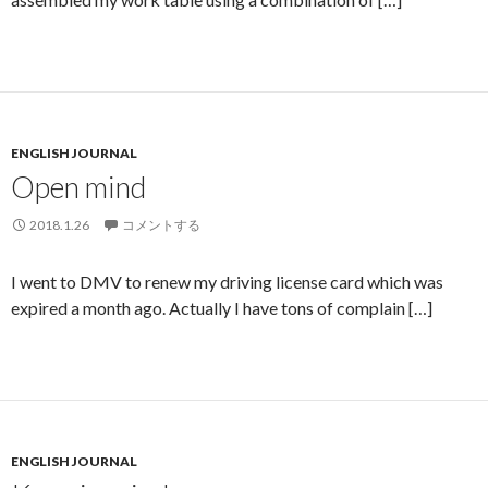
ENGLISH JOURNAL
Open mind
2018.1.26
コメントする
I went to DMV to renew my driving license card which was
expired a month ago. Actually I have tons of complain […]
ENGLISH JOURNAL