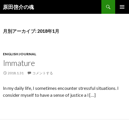
検
原田啓介の魂
索
コ
メインメ
ン
ニュー
テ
ン
月別アーカイブ: 2018年1月
ツ
へ
ス
キ
ENGLISH JOURNAL
ッ
Immature
プ
2018.1.31
コメントする
In my daily life, I sometimes encounter stressful situations. I
consider myself to have a sense of justice a l […]