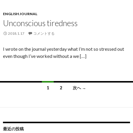
ENGLISH JOURNAL
Unconscious tiredness
2018.1.17
コメントする
I wrote on the journal yesterday what I’m not so stressed out
even though I’ve worked without a we […]
投
1
2
次へ →
稿
ナ
ビ
ゲ
最近の投稿