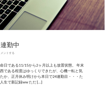
4連勤中
コメントする
命日である11/15から2ヶ月以上も放置状態。 年末
西である程度はゆっくりできたが、心機一転と気
たか、正月休み明けから本日で24連勤目・・・た
生で新記録ww ただ […]