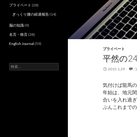
プライベート
(28)
ぎっくり腰の経過報告
(14)
脳の知識
(9)
名言・格言
(38)
English Journal
(59)
プライベート
平然の2
検
2015.1.29
索:
気付けば龍馬の
年始は、地元関
合いを入れ過ぎ
ぶんこれまでの人