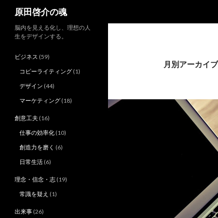
検
原田啓介の魂
索
脳内を見える化し、理想の人
生をデザインする。
ビジネス
(59)
月別アーカイブ: 
コピーライティング
(1)
デザイン
(44)
マーケティング
(18)
創意工夫
(16)
仕事の効率化
(10)
創造力を磨く
(6)
日常生活
(6)
理念・信念・志
(19)
常識を疑え
(1)
出来事
(26)