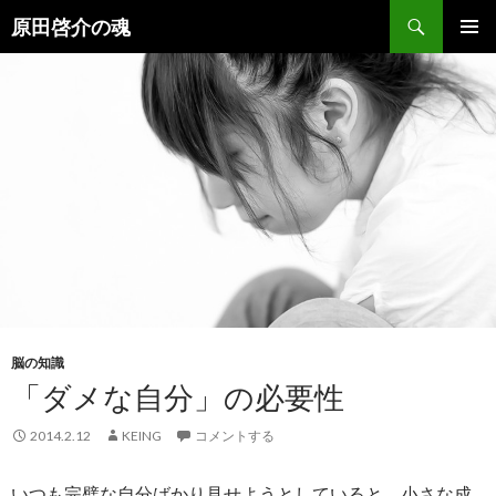
検
原田啓介の魂
索
コ
メインメ
ン
ニュー
テ
ン
ツ
へ
ス
キ
ッ
プ
脳の知識
「ダメな自分」の必要性
2014.2.12
KEING
コメントする
いつも完璧な自分ばかり見せようとしていると、小さな成