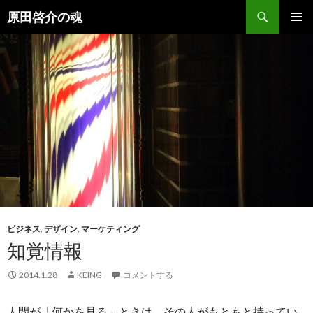
検
原田啓介の魂
索
コ
メインメ
ン
ニュー
テ
ン
ツ
へ
ス
キ
ッ
プ
ビジネス
,
デザイン
,
マーケティング
知覚情報
2014.1.28
KEING
コメントする
人間が「何かを見る」ときは、その人がもともと持ってい