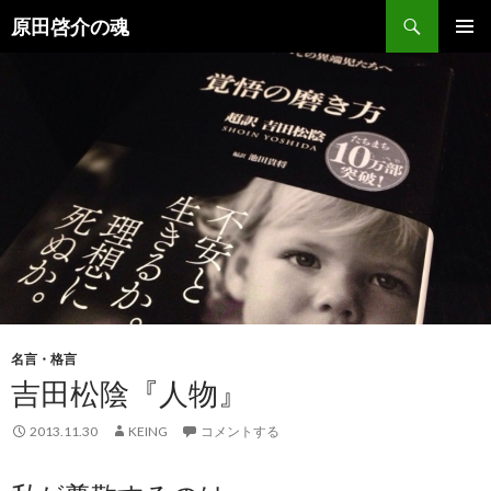
検
原田啓介の魂
索
コ
メインメ
ン
ニュー
テ
ン
ツ
へ
ス
キ
ッ
プ
名言・格言
吉田松陰『人物』
2013.11.30
KEING
コメントする