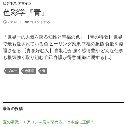
ビジネス
,
デザイン
色彩学『青』
2014.3.7
コメントする
「世界一の人気を誇る知性と幸福の色」 【青の特徴】 世界
で最も愛されている色 ヒーリング効果 幸福の象徴 食欲を減
退させる 【青を好む人】 自制心が強く感情豊か どんな仕事
も根気強く取り組む 自己弁護が得意 組織に属する […]
ブルー
色彩学
青
最近の投稿
夏の常識「エアコン＝窓を閉める」は本当に正解？