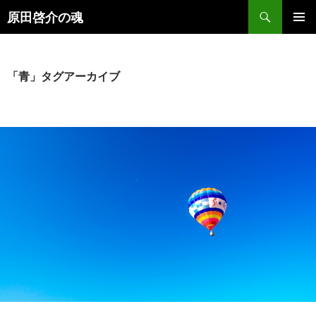
検
原田啓介の魂
索
コ
メインメ
ン
ニュー
テ
ン
「青」タグアーカイブ
ツ
へ
ス
キ
ッ
プ