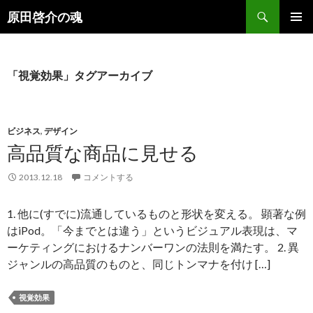
検
原田啓介の魂
索
コ
メインメ
ン
ニュー
テ
ン
「視覚効果」タグアーカイブ
ツ
へ
ス
キ
ビジネス
,
デザイン
ッ
高品質な商品に見せる
プ
2013.12.18
コメントする
1. 他に(すでに)流通しているものと形状を変える。 顕著な例
はiPod。「今までとは違う」というビジュアル表現は、マ
ーケティングにおけるナンバーワンの法則を満たす。 2. 異
ジャンルの高品質のものと、同じトンマナを付け […]
視覚効果