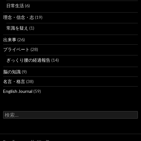
日常生活
(6)
理念・信念・志
(19)
常識を疑え
(1)
出来事
(26)
プライベート
(28)
ぎっくり腰の経過報告
(14)
脳の知識
(9)
名言・格言
(38)
English Journal
(59)
検
索: