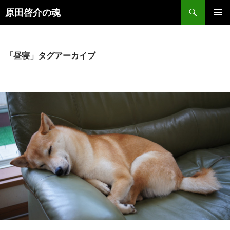
検
原田啓介の魂
索
コ
メインメ
ン
ニュー
テ
ン
「昼寝」タグアーカイブ
ツ
へ
ス
キ
ッ
プ