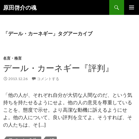
検
原田啓介の魂
索
コ
メインメ
ン
ニュー
テ
ン
「デール・カーネギー」タグアーカイブ
ツ
へ
ス
キ
名言・格言
ッ
デール・カーネギー『評判』
プ
2013.12.26
コメントする
「他の人が、それぞれ自分が大切な人間なのだ、という気
持ちを持たせるようにせよ。他の人の意見を尊重している
ことを、態度で示せ。より高潔な動機に訴えるようにせ
よ。他の人について、良い評判を立てよ。そうすれば、そ
の人たちは、そ […]