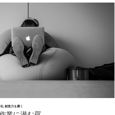
率化
,
創造力を磨く
作業に潜む罠