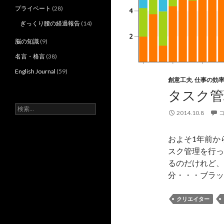
プライベート
(28)
ぎっくり腰の経過報告
(14)
脳の知識
(9)
名言・格言
(38)
English Journal
(59)
創意工夫
,
仕事の効
タスク管
検
2014.10.8
索:
およそ1年前か
スク管理を行っ
るのだけれど、
分・・・ブラック
クリエイター