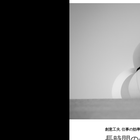
創意工夫
,
仕事の効
長時間の