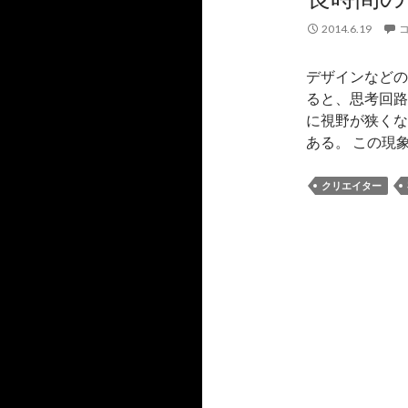
2014.6.19
デザインなどの
ると、思考回路
に視野が狭くな
ある。 この現象
クリエイター