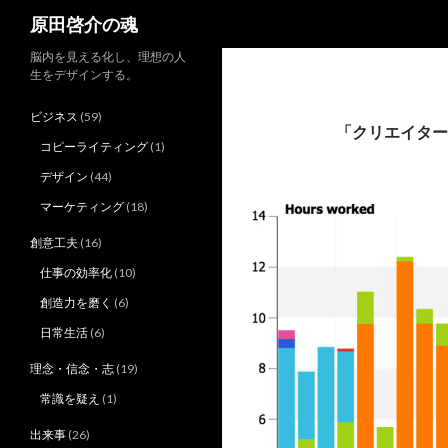
検
原田啓介の魂
索
脳内を見える化し、理想の人
生をデザインする。
ビジネス
(59)
「クリエイター
コピーライティング
(1)
デザイン
(44)
マーケティング
(18)
創意工夫
(16)
仕事の効率化
(10)
創造力を磨く
(6)
日常生活
(6)
理念・信念・志
(19)
常識を疑え
(1)
出来事
(26)